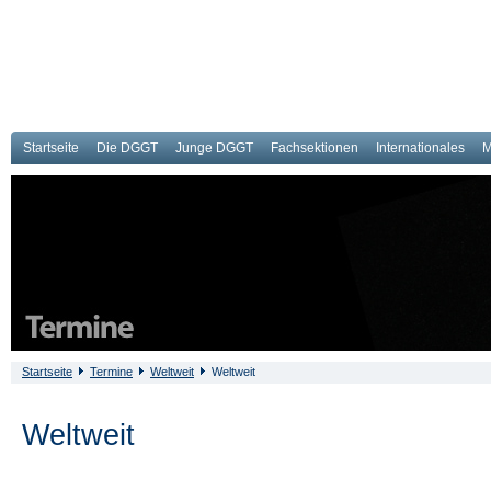
Startseite
Die DGGT
Junge DGGT
Fachsektionen
Internationales
M
Startseite
Termine
Weltweit
Weltweit
Weltweit