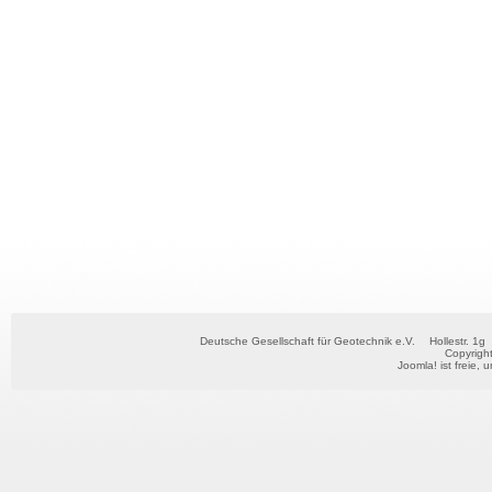
Deutsche Gesellschaft für Geotechnik e.V.
Hollestr. 1g
Copyrigh
Joomla!
ist freie, 