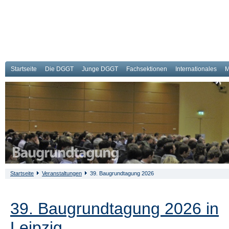
Startseite
Die DGGT
Junge DGGT
Fachsektionen
Internationales
M
Startseite
Veranstaltungen
39. Baugrundtagung 2026
39. Baugrundtagung 2026 in
Leipzig