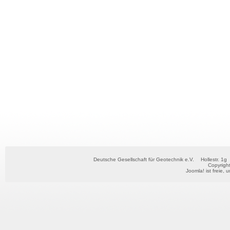
Deutsche Gesellschaft für Geotechnik e.V.
Hollestr. 1g
Copyrigh
Joomla!
ist freie, 