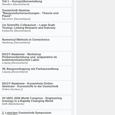
Teil 1 – Korngrößenverteilung
Dresden
(Deutschland)
Geotechnik-Seminar
"Baugrunduntersuchungen - Theorie und
Praxis"
München
(Deutschland)
1st Scientific Colloquium – Large Scale
Testing: Linking Research and Industry
Karlsruhe
(Deutschland)
Numerical Methods in Geotechnics
Hamburg
(Deutschland)
DGGT-Akademie - Workshop
Probenvorbereitung und -präparation im
bodenmechanischen Labor
Leipzig
(Deutschland)
39. Baugrundtagung mit Fachausstellung
Leipzig
(Deutschland)
DGGT-Akademie - Kostenfreie Online-
Seminare - Kunststoffe in der Geotechnik
Online-Seminar
()
XV IAEG 2026 World Congress - Engineering
Geology in a Rapidly Changing World
Delft
(Niederlande)
2. Leipziger Geotechnik-Symposium