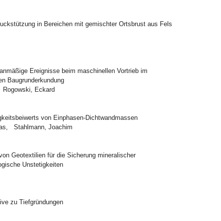
ddruckstützung in Bereichen mit gemischter Ortsbrust aus Fels
rplanmäßige Ereignisse beim maschinellen Vortrieb im
nden Baugrunderkundung
a, Rogowski, Eckard
igkeitsbeiwerts von Einphasen-Dichtwandmassen
hias, Stahlmann, Joachim
on Geotextilien für die Sicherung mineralischer
gische Unstetigkeiten
tive zu Tiefgründungen