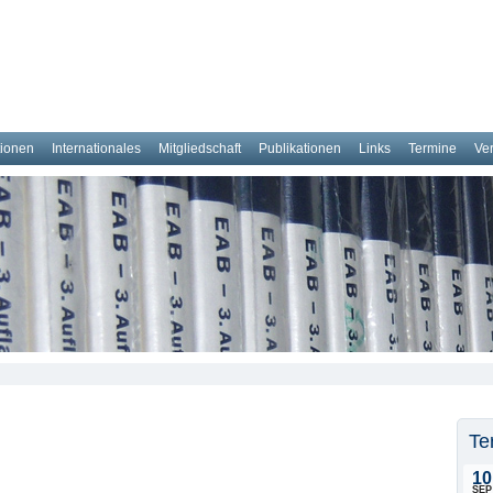
tionen
Internationales
Mitgliedschaft
Publikationen
Links
Termine
Ve
Te
10
SEP