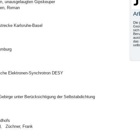
den, unausgelaugten Gipskeuper
hlen, Roman
Ar
Die 
strecke Karlsruhe-Basel
Geot
sich
Beru
aust
das 
selb
Hamburg
tsche Elektronen-Synchrotron DESY
Gebirge unter Berücksichtigung der Selbstabdichtung
edhofs
d, Züchner, Frank