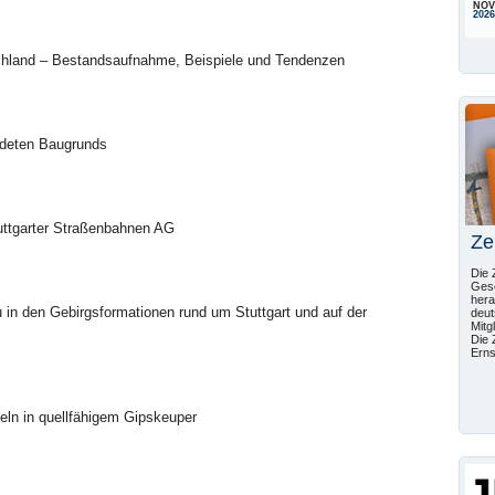
NOV
2026
tschland – Bestandsaufnahme, Beispiele und Tendenzen
rdeten Baugrunds
tuttgarter Straßenbahnen AG
Ze
Die 
Gese
hera
u in den Gebirgsformationen rund um Stuttgart und auf der
deut
Mitg
Die 
Erns
eln in quellfähigem Gipskeuper