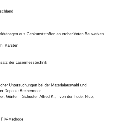
tschland
kaldränagen aus Geokunststoffen an erdberührten Bauwerken
h, Karsten
insatz der Lasermesstechnik
ischer Untersuchungen bei der Materialauswahl und
 der Deponie Breinermoor
el, Günter, Schuster, Alfred K., von der Hude, Nico,
r PIV-Methode