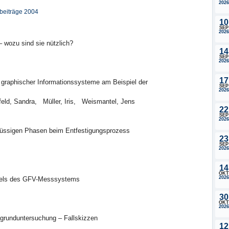
2026
hbeiträge 2004
10
SEP
2026
 wozu sind sie nützlich?
14
SEP
2026
17
ls graphischer Informationssysteme am Beispiel der
SEP
2026
eld, Sandra, Müller, Iris, Weismantel, Jens
22
SEP
2026
flüssigen Phasen beim Entfestigungsprozess
23
SEP
2026
14
OKT
2026
ttels des GFV-Messsystems
30
OKT
2026
augrunduntersuchung – Fallskizzen
12