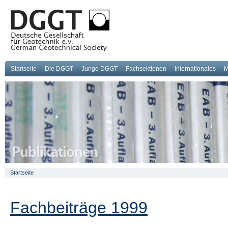
Startseite
Die DGGT
Junge DGGT
Fachsektionen
Internationales
M
Startseite
Fachbeiträge 1999