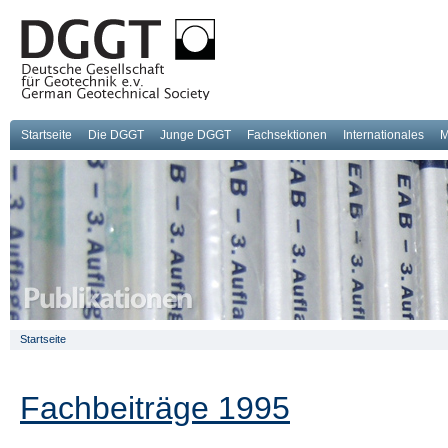
Startseite
Die DGGT
Junge DGGT
Fachsektionen
Internationales
M
Startseite
Fachbeiträge 1995