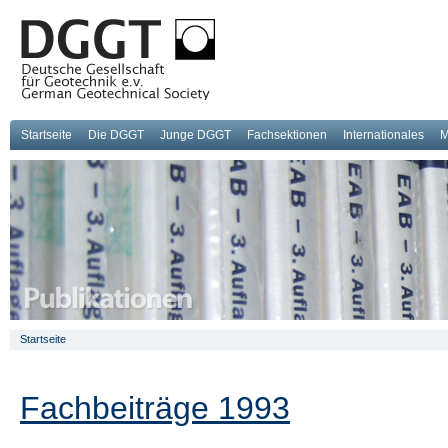
Startseite
Die DGGT
Junge DGGT
Fachsektionen
Internationales
M
Startseite
Fachbeiträge 1993