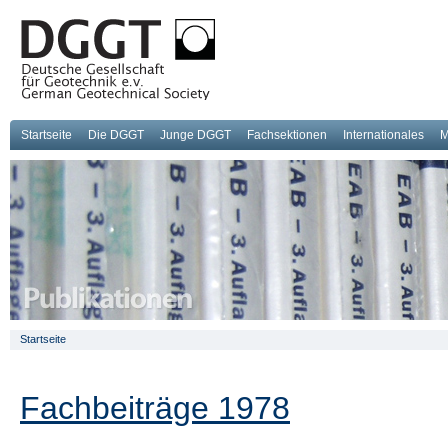
Startseite
Die DGGT
Junge DGGT
Fachsektionen
Internationales
M
Startseite
Fachbeiträge 1978