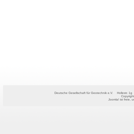
Deutsche Gesellschaft für Geotechnik e.V.
Hollestr. 1g
Copyrigh
Joomla!
ist freie, 