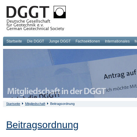
Startseite
Die DGGT
Junge DGGT
Fachsektionen
Internationales
M
Startseite
Mitgliedschaft
Beitragsordnung
Beitragsordnung