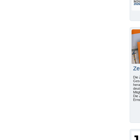
NOV
2026
Ze
Die 
Gese
hera
deut
Mitg
Die 
Erns