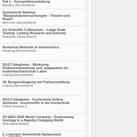
Teil 1 – Korngrößenverteilung
Dresden
(Deutschland)
Geotechnik-Seminar
"Baugrunduntersuchungen - Theorie und
Praxis"
München
(Deutschland)
1st Scientific Colloquium – Large Scale
Testing: Linking Research and Industry
Karlsruhe
(Deutschland)
Numerical Methods in Geotechnics
Hamburg
(Deutschland)
DGGT-Akademie - Workshop
Probenvorbereitung und -präparation im
bodenmechanischen Labor
Leipzig
(Deutschland)
39. Baugrundtagung mit Fachausstellung
Leipzig
(Deutschland)
DGGT-Akademie - Kostenfreie Online-
Seminare - Kunststoffe in der Geotechnik
Online-Seminar
()
XV IAEG 2026 World Congress - Engineering
Geology in a Rapidly Changing World
Delft
(Niederlande)
2. Leipziger Geotechnik-Symposium