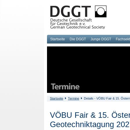
Startseite
Die DGGT
Junge DGGT
Fachsek
Startseite
Termine
Details - VÖBU Fair & 15. Öster
VÖBU Fair & 15. Öster
Geotechniktagung 202