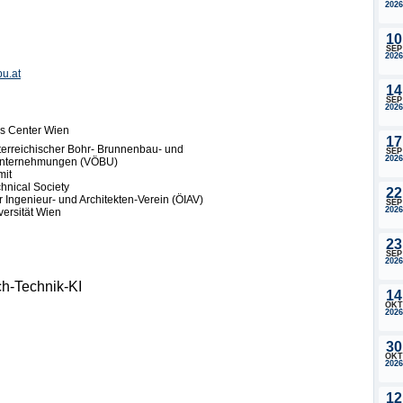
2026
10
SEP
2026
bu.at
14
SEP
2026
s Center Wien
17
terreichischer Bohr- Brunnenbau- und
SEP
2026
uunternehmungen (VÖBU)
mit
hnical Society
22
r Ingenieur- und Architekten-Verein (ÖIAV)
SEP
2026
ersität Wien
23
SEP
2026
h-Technik-KI
14
OKT
2026
30
OKT
2026
12