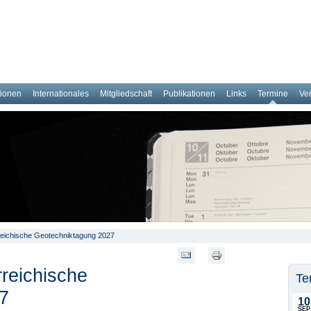
tionen
Internationales
Mitgliedschaft
Publikationen
Links
Termine
Ve
reichische Geotechniktagung 2027
reichische
Te
7
10
SEP