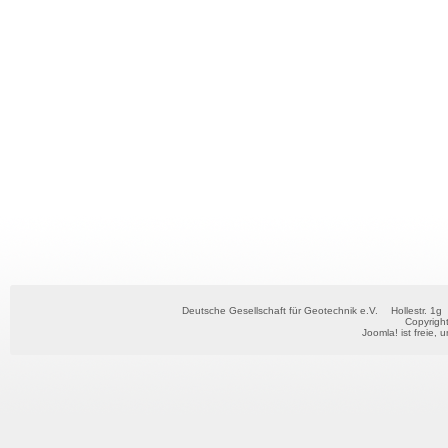
Deutsche Gesellschaft für Geotechnik e.V.
Hollestr. 1g
Copyrigh
Joomla!
ist freie, 