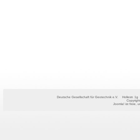
Deutsche Gesellschaft für Geotechnik e.V.
Hollestr. 1g
Copyrigh
Joomla!
ist freie, 