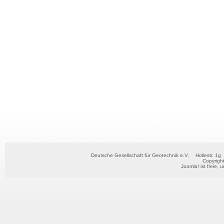
Deutsche Gesellschaft für Geotechnik e.V.
Hollestr. 1g
Copyrigh
Joomla!
ist freie, 