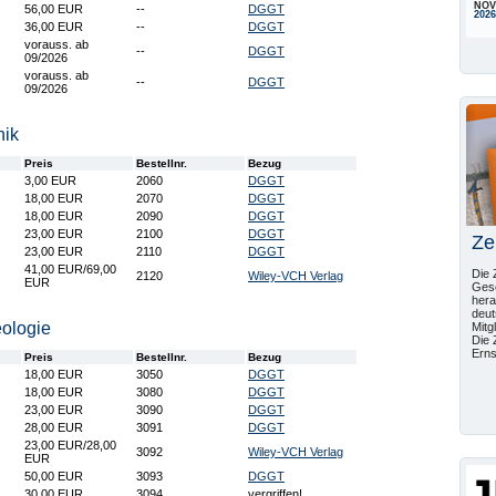
NOV
56,00 EUR
--
DGGT
2026
36,00 EUR
--
DGGT
vorauss. ab
--
DGGT
09/2026
vorauss. ab
--
DGGT
09/2026
nik
Preis
Bestellnr.
Bezug
3,00 EUR
2060
DGGT
18,00 EUR
2070
DGGT
18,00 EUR
2090
DGGT
23,00 EUR
2100
DGGT
Ze
23,00 EUR
2110
DGGT
41,00 EUR/69,00
Die 
2120
Wiley-VCH Verlag
EUR
Gese
hera
deut
ologie
Mitg
Die 
Erns
Preis
Bestellnr.
Bezug
18,00 EUR
3050
DGGT
18,00 EUR
3080
DGGT
23,00 EUR
3090
DGGT
28,00 EUR
3091
DGGT
23,00 EUR/28,00
3092
Wiley-VCH Verlag
EUR
50,00 EUR
3093
DGGT
30,00 EUR
3094
vergriffen!