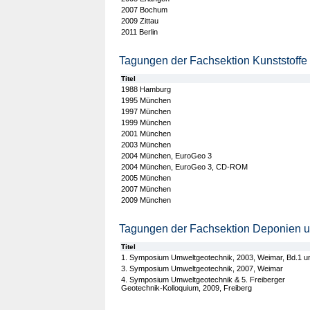
2007 Bochum
2009 Zittau
2011 Berlin
Tagungen der Fachsektion Kunststoffe 
Titel
1988 Hamburg
1995 München
1997 München
1999 München
2001 München
2003 München
2004 München, EuroGeo 3
2004 München, EuroGeo 3, CD-ROM
2005 München
2007 München
2009 München
Tagungen der Fachsektion Deponien un
Titel
1. Symposium Umweltgeotechnik, 2003, Weimar, Bd.1 u
3. Symposium Umweltgeotechnik, 2007, Weimar
4. Symposium Umweltgeotechnik & 5. Freiberger
Geotechnik-Kolloquium, 2009, Freiberg