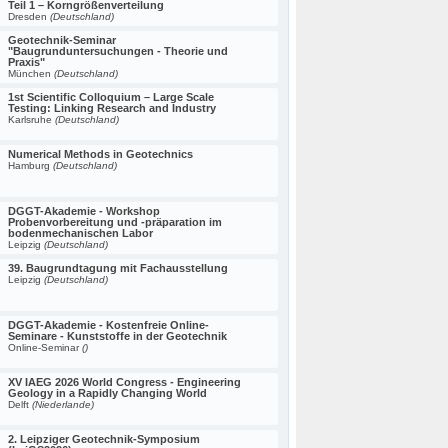
Teil 1 – Korngrößenverteilung
Dresden
(Deutschland)
Geotechnik-Seminar
"Baugrunduntersuchungen - Theorie und
Praxis"
München
(Deutschland)
1st Scientific Colloquium – Large Scale
Testing: Linking Research and Industry
Karlsruhe
(Deutschland)
Numerical Methods in Geotechnics
Hamburg
(Deutschland)
DGGT-Akademie - Workshop
Probenvorbereitung und -präparation im
bodenmechanischen Labor
Leipzig
(Deutschland)
39. Baugrundtagung mit Fachausstellung
Leipzig
(Deutschland)
DGGT-Akademie - Kostenfreie Online-
Seminare - Kunststoffe in der Geotechnik
Online-Seminar
()
XV IAEG 2026 World Congress - Engineering
Geology in a Rapidly Changing World
Delft
(Niederlande)
2. Leipziger Geotechnik-Symposium