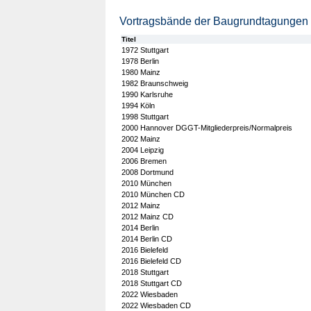
Vortragsbände der Baugrundtagungen
Titel
1972 Stuttgart
1978 Berlin
1980 Mainz
1982 Braunschweig
1990 Karlsruhe
1994 Köln
1998 Stuttgart
2000 Hannover DGGT-Mitgliederpreis/Normalpreis
2002 Mainz
2004 Leipzig
2006 Bremen
2008 Dortmund
2010 München
2010 München CD
2012 Mainz
2012 Mainz CD
2014 Berlin
2014 Berlin CD
2016 Bielefeld
2016 Bielefeld CD
2018 Stuttgart
2018 Stuttgart CD
2022 Wiesbaden
2022 Wiesbaden CD