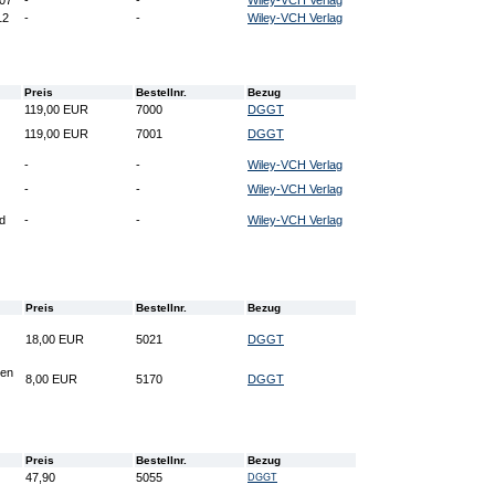
007
-
-
Wiley-VCH Verlag
12
-
-
Wiley-VCH Verlag
Preis
Bestellnr.
Bezug
119,00 EUR
7000
DGGT
119,00 EUR
7001
DGGT
-
-
Wiley-VCH Verlag
-
-
Wiley-VCH Verlag
d
-
-
Wiley-VCH Verlag
Preis
Bestellnr.
Bezug
18,00 EUR
5021
DGGT
ren
8,00 EUR
5170
DGGT
Preis
Bestellnr.
Bezug
47,90
5055
DGGT