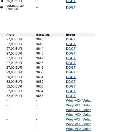
PDF
36,00 EUR
--
DGGT
vorauss. ab
DF
--
DGGT
09/2026
Preis
Bestellnr.
Bezug
27,00 EUR
9643
DGGT
27,00 EUR
9646
DGGT
27,00 EUR
9644
DGGT
27,00 EUR
9645
DGGT
27,00 EUR
9647
DGGT
27,00 EUR
9648
DGGT
27,00 EUR
9649
DGGT
29,00 EUR
9650
DGGT
30,00 EUR
9651
DGGT
32,00 EUR
9652
DGGT
32,00 EUR
9653
DGGT
32,00 EUR
9654
DGGT
32,00 EUR
9655
DGGT
-
-
Wiley-VCH Verlag
-
-
Wiley-VCH Verlag
-
-
Wiley-VCH Verlag
-
-
Wiley-VCH Verlag
-
-
Wiley-VCH Verlag
-
-
Wiley-VCH Verlag
-
-
Wiley-VCH Verlag