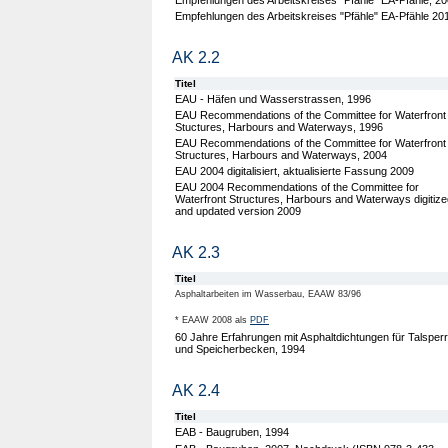
Empfehlungen des Arbeitskreises "Pfähle" EA-Pfähle, 2
Empfehlungen des Arbeitskreises "Pfähle" EA-Pfähle 20
AK 2.2
Titel
EAU - Häfen und Wasserstrassen, 1996
EAU Recommendations of the Committee for Waterfront
Stuctures, Harbours and Waterways, 1996
EAU Recommendations of the Committee for Waterfront
Structures, Harbours and Waterways, 2004
EAU 2004 digitalisiert, aktualisierte Fassung 2009
EAU 2004 Recommendations of the Committee for
Waterfront Structures, Harbours and Waterways digitize
and updated version 2009
AK 2.3
Titel
Asphaltarbeiten im Wasserbau, EAAW 83/96
* EAAW 2008 als
PDF
60 Jahre Erfahrungen mit Asphaltdichtungen für Talsper
und Speicherbecken, 1994
AK 2.4
Titel
EAB - Baugruben, 1994