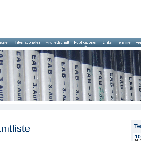
tionen
Internationales
Mitgliedschaft
Publikationen
Links
Termine
Ve
mtliste
Te
10
SEP