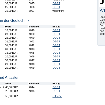
35,00 EUR
3095
DGGT
25,00 EUR
3096
DGGT
Ar
35,00 EUR
3097
vergriffen!
Die 
Geot
in der Geotechnik
sich
Beru
Preis
Bestellnr.
Bezug
aust
18,00 EUR
4010
DGGT
das 
selb
23,00 EUR
4030
DGGT
26,00 EUR
4040
DGGT
31,00 EUR
4041
DGGT
31,00 EUR
4042
DGGT
30,00 EUR
4043
DGGT
32,00 EUR
4045
DGGT
20,00 EUR
4046
DGGT
32,00 EUR
4047
DGGT
20,00 EUR
4048
DGGT
20,00 EUR
4049
DGGT
d Altlasten
Preis
Bestellnr.
Bezug
nd 2
40,00 EUR
4044
DGGT
25,00 EUR
4045
DGGT
50,00 EUR
-
CIF e.V.