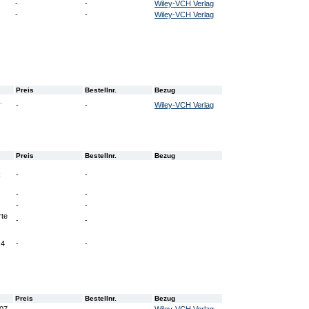
-
-
Wiley-VCH Verlag
-
-
Wiley-VCH Verlag
Preis
Bestellnr.
Bezug
.
-
-
Wiley-VCH Verlag
Preis
Bestellnr.
Bezug
k
-
-
-
-
-
-
rte
-
-
 4
-
-
Preis
Bestellnr.
Bezug