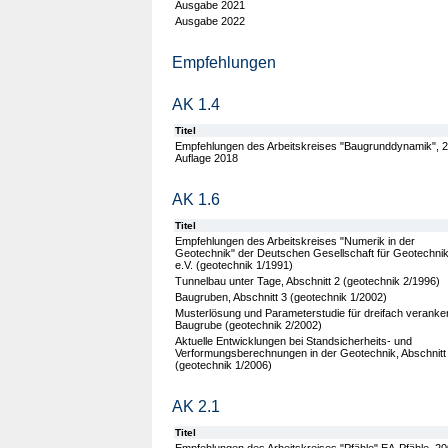
Ausgabe 2021
Ausgabe 2022
Empfehlungen
AK 1.4
Titel
Empfehlungen des Arbeitskreises "Baugrunddynamik", 2
Auflage 2018
AK 1.6
Titel
Empfehlungen des Arbeitskreises "Numerik in der
Geotechnik" der Deutschen Gesellschaft für Geotechni
e.V. (geotechnik 1/1991)
Tunnelbau unter Tage, Abschnitt 2 (geotechnik 2/1996)
Baugruben, Abschnitt 3 (geotechnik 1/2002)
Musterlösung und Parameterstudie für dreifach veranke
Baugrube (geotechnik 2/2002)
Aktuelle Entwicklungen bei Standsicherheits- und
Verformungsberechnungen in der Geotechnik, Abschnitt
(geotechnik 1/2006)
AK 2.1
Titel